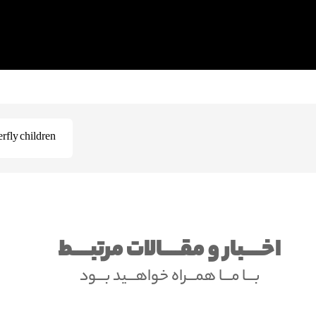
erfly children
اخــــبار و مقــــالات مرتبــــط
بـــا مـــا همـــراه خواهـــید بـــود