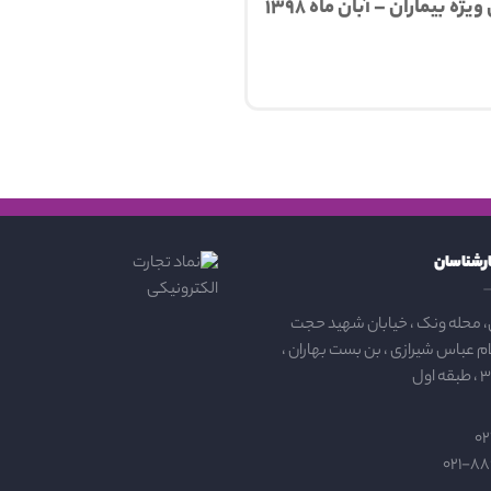
بیماران – آبان ماه ۱۳۹۸
ارشناسان
، محله ونک ، خیابان شهید حجت
ام عباس شیرازی ، بن بست بهاران ،
02
021-88