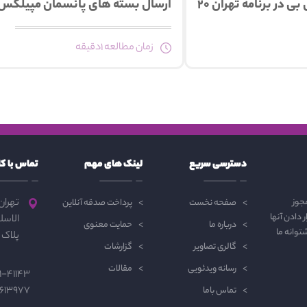
 در برنامه تهران ۲۰
ارسال بسته های پانسمان مپیلکس ویژه 
زمان مطالعه 1دقیقه
دسترسی سریع
لینک های مهم
تماس با ک
مجوز
تهران
صفحه نخست
پرداخت صدقه آنلاین
 دادن آنها
الاسل
درباره ما
حمایت معنوی
توانه ما
پلاک 3 ، طبقه اول
گالری تصاویر
گزارشات
رسانه ویدئویی
مقالات
1-41143
613977
تماس باما