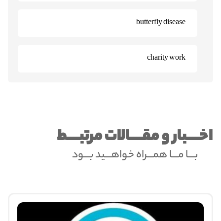
butterfly disease
charity work
اخــــبار و مقــــالات مرتبــــط
بـــا مـــا همـــراه خواهـــید بـــود