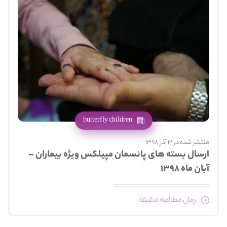
butterfly children
منتشر شده در 3 آذر 1398
ارسال بسته های پانسمان مپیلکس ویژه بیماران –
آبان ماه ۱۳۹۸
زمان مطالعه 1دقیقه