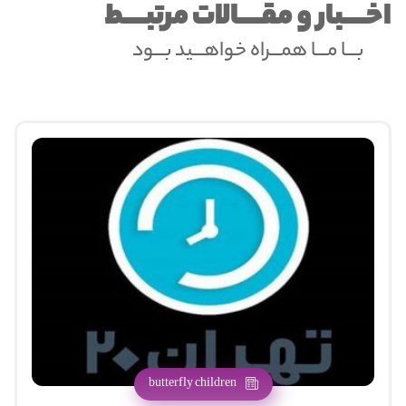
اخــــبار و مقــــالات مرتبــــط
بـــا مـــا همـــراه خواهـــید بـــود
butterfly children